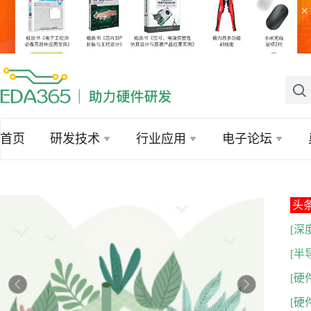
×
首页
研发技术
行业应用
电子论坛
头
[深
[半
[硬
[硬