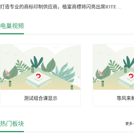
打造专业的商标印制供应商，植富商標将闪亮出席IOTE 深圳物联网展
电巢视频
测试组合课显示
等风来
热门板块
更多