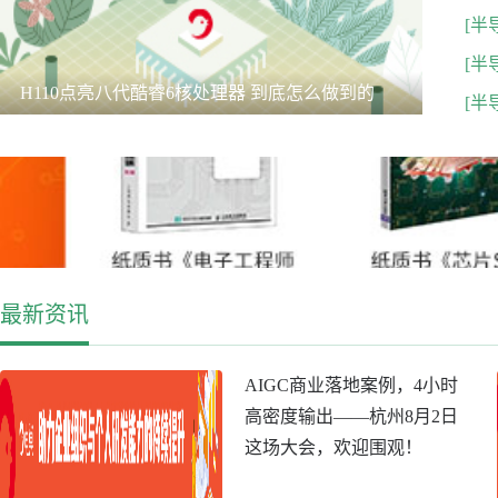
[半
[半
H110点亮八代酷睿6核处理器 到底怎么做到的
专利曝
[半
最新资讯
AIGC商业落地案例，4小时
高密度输出——杭州8月2日
这场大会，欢迎围观！