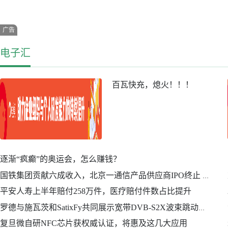
广告
电子汇
百瓦快充，熄火！！！
逐渐“疯癫”的奥运会，怎么赚钱？
国铁集团贡献六成收入，北京一通信产品供应商IPO终止 | 专精快报
平安人寿上半年赔付258万件，医疗赔付件数占比提升
罗德与施瓦茨和SatixFy共同展示宽带DVB-S2X波束跳动和DVB-RCS2传输技术
复旦微自研NFC芯片获权威认证，将惠及这几大应用