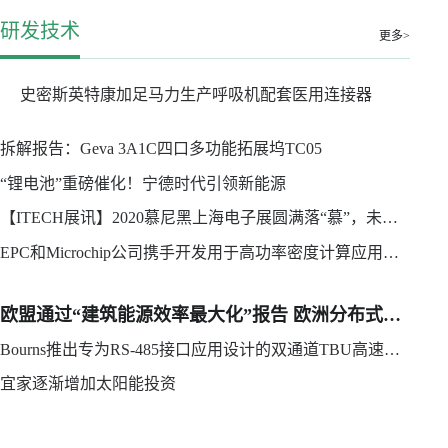
研发技术
更多>
史密斯英特康加足马力生产呼吸机配套医用连接器
拆解报告：Geva 3A1C四口多功能拓展坞TC05
“锂电池”重磅催化！宁德时代引领新能源
【ITECH展讯】2020慕尼黑上海电子展圆满落“慕”，未来可期
EPC和Microchip公司携手开发用于高功率密度计算应用和数据中心的 300 W、1/16砖式48 V/12 V DC/DC
欧盟通过“建筑能源效率最大化”报告 欧洲分布式光伏和BIPV迎机遇
Bourns推出专为RS-485接口应用设计的双通道TBU高速保护器
宜家逐渐增加太阳能投资