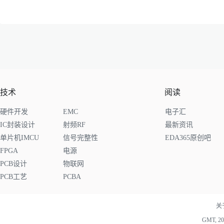
技术
阅读
硬件开发
EMC
电子汇
IC封装设计
射频RF
最新资讯
单片机IMCU
信号完整性
EDA365原创吧
FPGA
电源
PCB设计
物联网
PCB工艺
PCBA
关
GMT, 202