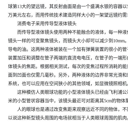
球第13大的望远镜，其反射曲面是由一个盛满水银的容器以5
万美元左右，而用传统技术建造同样大小的一架望远镜约需
消费电子采用传导型液体镜头
而传导型液体镜头使用两种不能融合的液体，每一种液体
镜头一样的可变聚焦镜头，而镜头大小却可以减少到10mm
导电的油。这两种液体被装在一个加有弹簧装置的很小的管
装置加压和调整在管子两端的直流电电压，在管子的一端形
体镜头的焦距。根据相关测试，每次的变焦过程所消耗的能量仅
面到凹面也仅需几毫秒。另外，两种液体的边界非常光滑和
系统，也可以应用在空间狭小的其他领域，如显微镜照相机
这种模仿人类眼球功能的小型液体镜头已经由飞利浦公司推
米的小型管状容器当中，该镜头最近可对距离其5cm的物体
人的眼球也是通过改变焦距来观察远近不同的物体，不同
以说这种新型镜头周围的电场就相当于人类眼球周围的肌肉