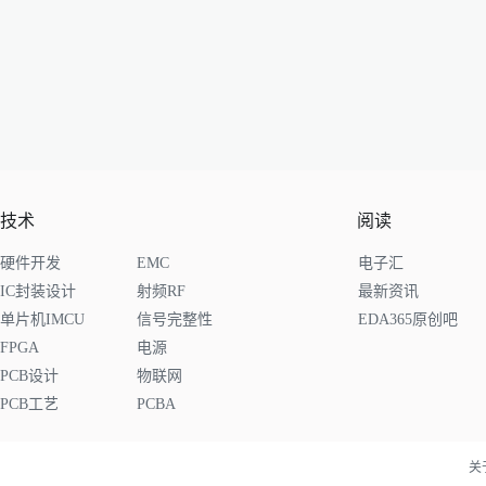
技术
阅读
硬件开发
EMC
电子汇
IC封装设计
射频RF
最新资讯
单片机IMCU
信号完整性
EDA365原创吧
FPGA
电源
PCB设计
物联网
PCB工艺
PCBA
关