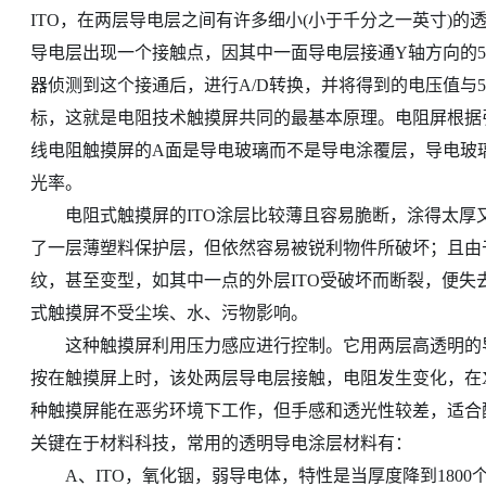
ITO，在两层导电层之间有许多细小(小于千分之一英寸)的
导电层出现一个接触点，因其中一面导电层接通Y轴方向的
器侦测到这个接通后，进行A/D转换，并将得到的电压值与
标，这就是电阻技术触摸屏共同的最基本原理。电阻屏根据
线电阻触摸屏的A面是导电玻璃而不是导电涂覆层，导电玻
光率。
电阻式触摸屏的ITO涂层比较薄且容易脆断，涂得太厚又
了一层薄塑料保护层，但依然容易被锐利物件所破坏；且由
纹，甚至变型，如其中一点的外层ITO受破坏而断裂，便
式触摸屏不受尘埃、水、污物影响。
这种触摸屏利用压力感应进行控制。它用两层高透明的导电
按在触摸屏上时，该处两层导电层接触，电阻发生变化，在
种触摸屏能在恶劣环境下工作，但手感和透光性较差，适合
关键在于材料科技，常用的透明导电涂层材料有：
A、ITO，氧化铟，弱导电体，特性是当厚度降到1800