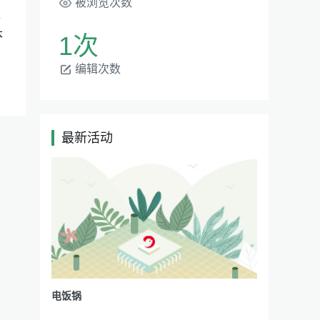
被浏览次数
强
本
1次
编辑次数
最新活动
|
电饭锅