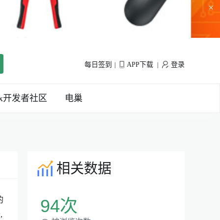
×
每日签到
APP下载
登录
|
|
inx开发者社区
电巢
相关数据
的
94次
,