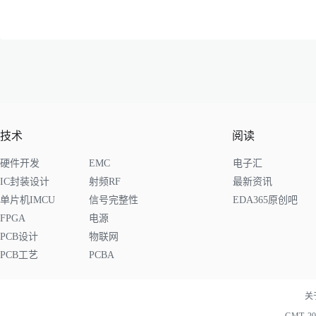
技术
阅读
硬件开发
EMC
电子汇
IC封装设计
射频RF
最新资讯
单片机IMCU
信号完整性
EDA365原创吧
FPGA
电源
PCB设计
物联网
PCB工艺
PCBA
关