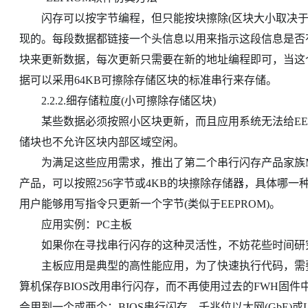
闪存可以按字节编程，但只能按块擦除(区块大小取决于
现的。每段数据都链接一个头信息以用来指示这段信息是否
块来更新数据，每次更新只需要在新的地址编程即可，当这
据可以采用64KB可擦除存储区块的标准串行来存储。
2.2.2.细存储粒度(小可擦除存储区块)
某些数据必须按照小区块更新，而且应用系统无法给EEP
储块也不允许区块内部区域空闲。
为满足这些应用需求，推出了第二个串行闪存产品家族M2
产品，可以按照256字节或4KB的块擦除存储器，具体哪一
用户能够用写指令只更新一个字节(类似于EEPROM)。
应用实例：PC主板
如果你在寻找串行闪存的这种灵活性，不妨花些时间研
主板应用是典型的高性能应用，为了快速执行代码，需要把
算机保存BIOS改用串行闪存，而不再使用过去的FWH固件中
会用到一个或两个：BIOS串行闪存，千兆位以太网(GbE)