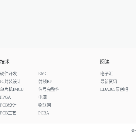
技术
阅读
硬件开发
EMC
电子汇
IC封装设计
射频RF
最新资讯
单片机IMCU
信号完整性
EDA365原创吧
FPGA
电源
PCB设计
物联网
PCB工艺
PCBA
关