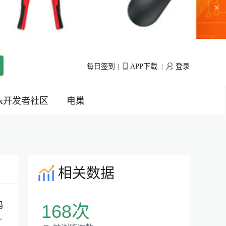
×
每日签到
APP下载
登录
|
|
inx开发者社区
电巢
相关数据
码
168次
计