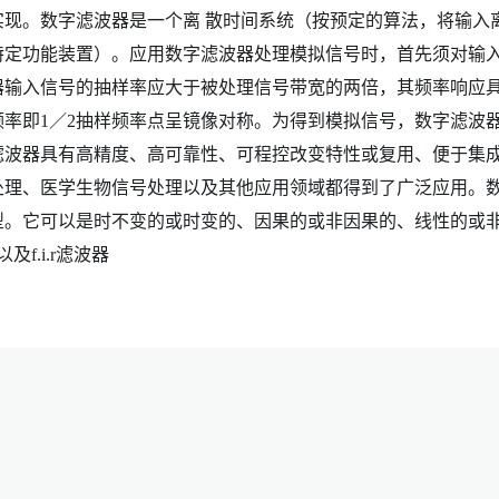
现。数字滤波器是一个离 散时间系统（按预定的算法，将输入
特定功能装置）。应用数字滤波器处理模拟信号时，首先须对输
器输入信号的抽样率应大于被处理信号带宽的两倍，其频率响应
率即1／2抽样频率点呈镜像对称。为得到模拟信号，数字滤波
滤波器具有高精度、高可靠性、可程控改变特性或复用、便于集
处理、医学生物信号处理以及其他应用领域都得到了广泛应用。
型。它可以是时不变的或时变的、因果的或非因果的、线性的或
f.i.r滤波器