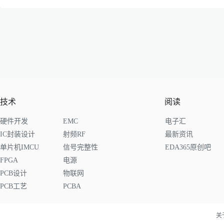
技术
阅读
硬件开发
EMC
电子汇
IC封装设计
射频RF
最新资讯
单片机IMCU
信号完整性
EDA365原创吧
FPGA
电源
PCB设计
物联网
PCB工艺
PCBA
关