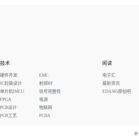
技术
阅读
硬件开发
EMC
电子汇
IC封装设计
射频RF
最新资讯
单片机IMCU
信号完整性
EDA365原创吧
FPGA
电源
PCB设计
物联网
PCB工艺
PCBA
关