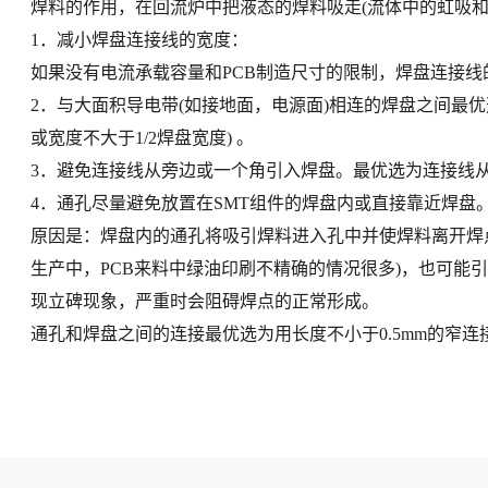
焊料的作用，在回流炉中把液态的焊料吸走(流体中的虹吸和
1．减小焊盘连接线的宽度：
如果没有电流承载容量和PCB制造尺寸的限制，焊盘连接线的最
2．与大面积导电带(如接地面，电源面)相连的焊盘之间最优选
或宽度不大于1/2焊盘宽度) 。
3．避免连接线从旁边或一个角引入焊盘。最优选为连接线
4．通孔尽量避免放置在SMT组件的焊盘内或直接靠近焊盘
原因是：焊盘内的通孔将吸引焊料进入孔中并使焊料离开焊
生产中，PCB来料中绿油印刷不精确的情况很多)，也可能
现立碑现象，严重时会阻碍焊点的正常形成。
通孔和焊盘之间的连接最优选为用长度不小于0.5mm的窄连接线