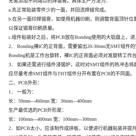
无需添加不同熔点的焊锡膏。具体生产方法为：
a.先正常贴装零件少的一面，并回流焊接完成。
b.在另一面印焊锡膏，如使用机器印刷，则调整背面顶针位
以保证锡膏印刷质量。
c.组件贴装好之后，将PCB放在Bonding使用的大铝盘
2． Bonding裸IC的正背面，需要留出20-30mm无SMT
Bonding机是工作台旋转，裸IC的正背面必须对准旋转工
3． 如果还需进行插件浸锡炉，这时对SMT组件的热冲击
应尽量考虑SMT组件与THT组件分开布置在PCB的不同面。
二、PCB外形：
1． 一般为：
长：50mm---460mm 宽：30mm---400mm
生产最优选的PCB外形是：
长：100mm---400mm 宽：100mm---300mm
2．如PCB太小，应该制作成拼板，以便进行机器贴装并提