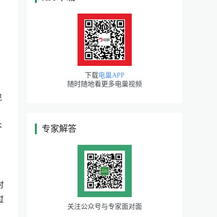
下载
电巢APP
随时随地看更多电巢视频
现
不
专家解答
|
时
过
关注公众号与专家面对面