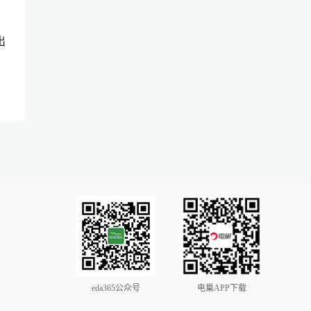
出
eda365公众号
电巢APP下载