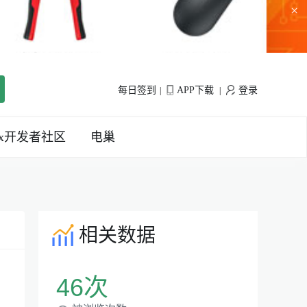
×
每日签到
APP下载
登录
|
|
inx开发者社区
电巢
相关数据
46次