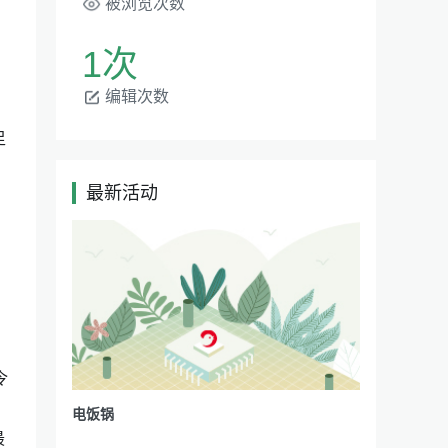
被浏览次数
1次
编辑次数
足
最新活动
|
令
电饭锅
最