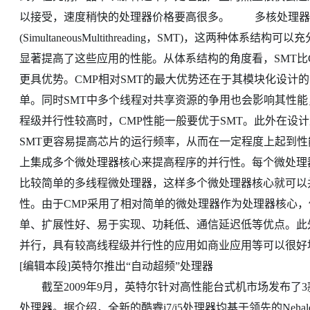
以接受，速度稍快的处理器价格要高很多。 多核处理器技
(SimultaneousMultithreading，SMT)，这两
显著提高了这些应用的性能。从体系结构的角度看，SMT比
更具优势。CMP相对SMT的最大优势还在于其模块化设计
单。同时SMT中多个线程对共享资源的争用也会影响其性能
程级并行性较高时，CMP性能一般要优于SMT。此外在设
SMT更容易提高芯片的运行频率，从而在一定程度上起到
上集成多个微处理器核心来提高程序的并行性。每个微处理
比较简单的多线程微处理器，这样多个微处理器核心就可以
性。由于CMP采用了相对简单的微处理器作为处理器核心，
单、扩展性好、易于实现、功耗低、通信延迟低等优点。此
并行，具有较高线程级并行性的应用如商业应用等可以很好地
[编辑本段]英特尔推出“自动超频”处理器
截至2009年9月，英特尔针对高性能台式机市场发布了3款处理器
处理器。据介绍，全新的酷睿i7/i5处理器均基于领先的Neh