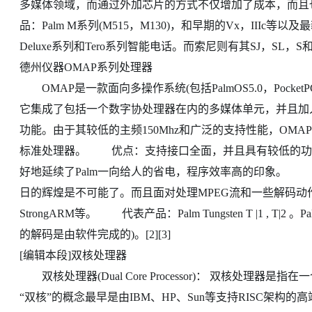
多媒体领域，而通过外加芯片的方式不仅增加了成本，而
品：Palm M系列(M515，M130)，和早期的Vx，IIIc等以及最新
Deluxe系列和Tero系列智能电话。而索尼则有其SJ，SL，S和
德州仪器OMAP系列处理器
OMAP是一款面向多操作系统(包括PalmOS5.0，Pocket
它集成了包括一个数字协处理器在内的多媒体单元，并且加入
功能。由于其较低的主频150Mhz和广泛的支持性能，OMAP获
标准处理器。 优点：支持接口全面，并且具有较低的功耗和
好地延续了Palm一向给人的省电，程序效率高的印象。
日的辉煌是不可能了。而且面对处理MPEG流和一些解码动
StrongARM等。 代表产品：Palm Tungsten T |1 , T|
的解码是由软件完成的)。[2][3]
[编辑本段]双核处理器
双核处理器(Dual Core Processor)： 双核处理
“双核”的概念最早是由IBM、HP、Sun等支持RISC架