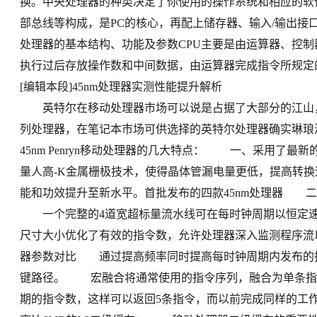
换。中央处理器的种类决定了你使用的操作系统和相应的软
部总线等构成，是PC的核心，再配上储存器、输入/输出
处理器的基本结构、功能及参数CPU主要是由运算器、控
执行过后存放操作数和中间数据，由运算器完成指令所规定
[编辑本段]45nm处理器实测性能提升解析
英特尔在移动处理器市场可以说是占据了大部分的江山，从低端的
列处理器，在笔记本市场可供选择的英特尔处理器确实琳
45nm Penryn移动处理器的几大特点： 一、采用了最
量人高-K金属栅极技术，使得晶体管漏电量更低，提高转换
能和功效提升至新水平。首批发布的四款45nm处理器 
一个完整的4道宽超标量流水线可在每时钟周期以恒定速
尺寸大小优化了有效的指令数，允许处理器深入监测程序流以
器参数对比 通过提高频率同时提高每时钟周期内发布的指
键路径。 宏融合将通常使用的指令序列，融合为单条指
期的指令数，这样可以返回5条指令，而以前完成同样的工