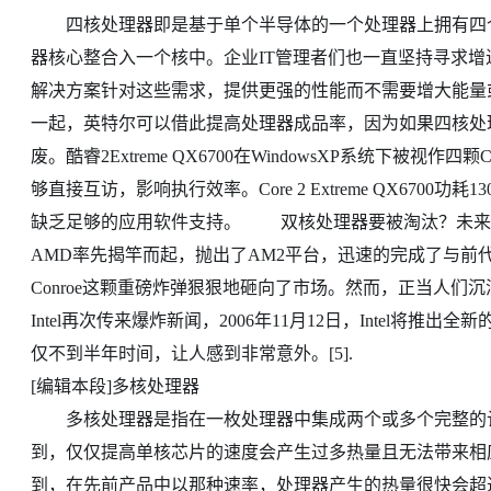
四核处理器即是基于单个半导体的一个处理器上拥有四个
器核心整合入一个核中。企业IT管理者们也一直坚持寻求
解决方案针对这些需求，提供更强的性能而不需要增大能量或
一起，英特尔可以借此提高处理器成品率，因为如果四核处
废。酷睿2Extreme QX6700在WindowsXP系统下被
够直接互访，影响执行效率。Core 2 Extreme QX67
缺乏足够的应用软件支持。 双核处理器要被淘汰？未来处理
AMD率先揭竿而起，抛出了AM2平台，迅速的完成了与前代
Conroe这颗重磅炸弹狠狠地砸向了市场。然而，正当人
Intel再次传来爆炸新闻，2006年11月12日，Intel将推出全新
仅不到半年时间，让人感到非常意外。[5].
[编辑本段]多核处理器
多核处理器是指在一枚处理器中集成两个或多个完整的计
到，仅仅提高单核芯片的速度会产生过多热量且无法带来相
到，在先前产品中以那种速率，处理器产生的热量很快会超