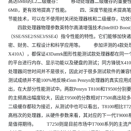
高达6MB的L2二级缓存： 移动处理器二级缓存的重要性不
6MB，更有效地提高了性能。 四、深度节能技术提高笔记本
节能技术，可以在不使用时关闭处理器核和二级缓存，功效更高
四款处理器物理参数英特尔高清增强技术(IntelHD Boo
（SSE/SSE2/SSE3/SSE4）指令性能的特性。它们
密、财务、工程设计和科学应用等。 参加评测的4款处理器
X410A），都保证43Damrk图形性能测试款处理器都在同
的平台进行内存、显示功能以及硬盘的测试；同方锋锐X410A运行PC
处理器问世时间并不是很长，因此对于很多测试软件的兼容
测试成绩并不能100%地反映45nm Penryn处理器的
出，在大部分性能测试中。两款Penryn T8100和T9500分别要
的主频高出幅度较大，因此T9500的分数相对T7500高出较
二级缓存都较为接近，从测试中也可以看出，T8100相比T7
高档次的处理器，从硬件参数来看，其对应的下一代T9000系列
是值得期待。 T7250则是目前市场中T7000系列的主流