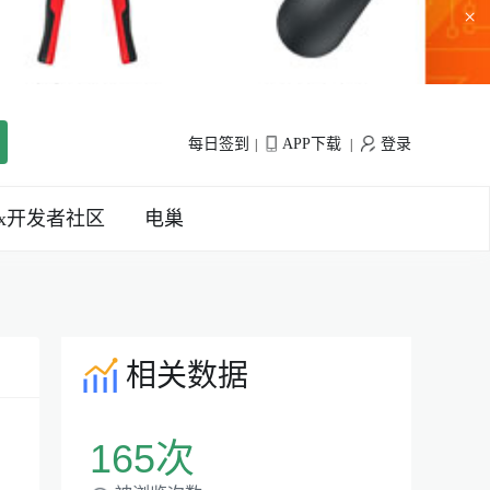
×
每日签到
APP下载
登录
|
|
inx开发者社区
电巢
相关数据
165次