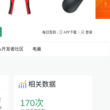
×
每日签到
APP下载
登录
|
|
inx开发者社区
电巢
相关数据
变
170次
z