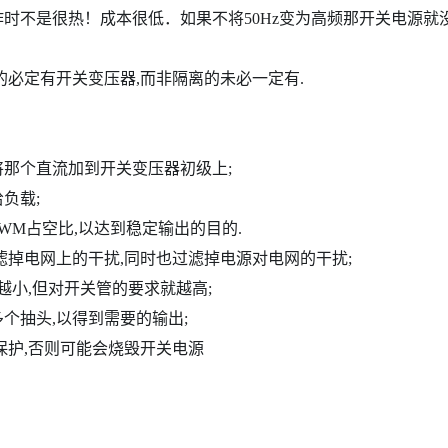
时不是很热！成本很低．如果不将50Hz变为高频那开关电源就
的必定有开关变压器,而非隔离的未必一定有.
,将那个直流加到开关变压器初级上;
负载;
WM占空比,以达到稳定输出的目的.
滤掉电网上的干扰,同时也过滤掉电源对电网的干扰;
越小,但对开关管的要求就越高;
个抽头,以得到需要的输出;
保护,否则可能会烧毁开关电源