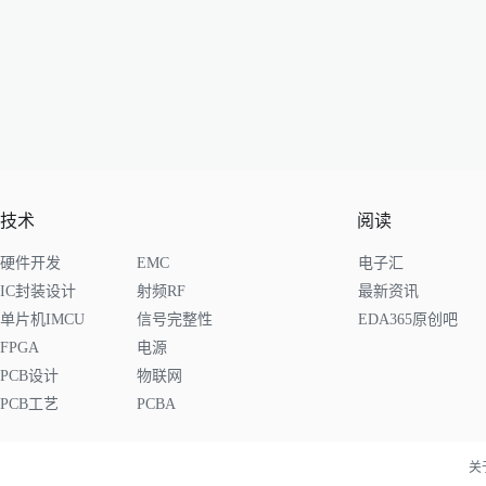
技术
阅读
硬件开发
EMC
电子汇
IC封装设计
射频RF
最新资讯
单片机IMCU
信号完整性
EDA365原创吧
FPGA
电源
PCB设计
物联网
PCB工艺
PCBA
关