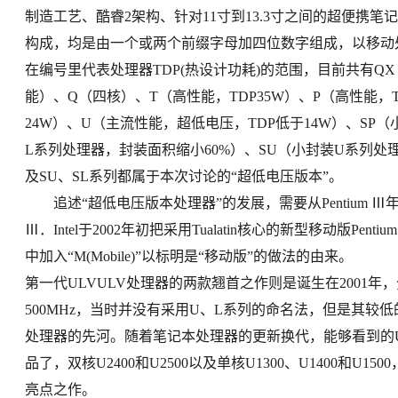
制造工艺、酷睿2架构、针对11寸到13.3寸之间的超便携
构成，均是由一个或两个前缀字母加四位数字组成，以移动处
在编号里代表处理器TDP(热设计功耗)的范围，目前共有Q
能）、Q（四核）、T（高性能，TDP35W）、P（高性能，T
24W）、U（主流性能，超低电压，TDP低于14W）、SP
L系列处理器，封装面积缩小60%）、SU（小封装U系列处
及SU、SL系列都属于本次讨论的“超低电压版本”。
追述“超低电压版本处理器”的发展，需要从Pentium Ⅲ年代说起
Ⅲ．Intel于2002年初把采用Tualatin核心的新型移动版Penti
中加入“M(Mobile)”以标明是“移动版”的做法的由来。
第一代ULVULV处理器的两款翘首之作则是诞生在2001年，分别为Mobil
500MHz，当时并没有采用U、L系列的命名法，但是其
处理器的先河。随着笔记本处理器的更新换代，能够看到的
品了，双核U2400和U2500以及单核U1300、U1400和
亮点之作。