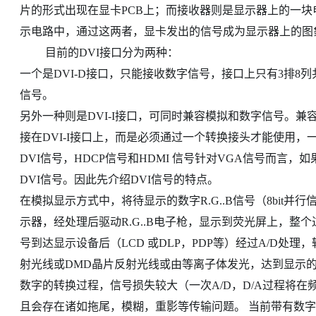
片的形式出现在显卡PCB上；而接收器则是显示器上的一
示电路中，通过这两者，显卡发出的信号成为显示器上的图
目前的DVI接口分为两种：
一个是DVI-D接口，只能接收数字信号，接口上只有3排8
信号。
另外一种则是DVI-I接口，可同时兼容模拟和数字信号。兼
接在DVI-I接口上，而是必须通过一个转换接头才能使用
DVI信号，HDCP信号和HDMI 信号针对VGA信号而言
DVI信号。因此先介绍DVI信号的特点。
在模拟显示方式中，将待显示的数字R.G..B信号（8bit
示器，经处理后驱动R.G..B电子枪，显示到荧光屏上，整个
号到达显示设备后（LCD 或DLP，PDP等）经过A/D
射光线或DMD晶片反射光线或由等离子体发光，达到显示
数字的转换过程，信号损失较大（一次A/D，D/A过程将在频
且会存在诸如拖尾，模糊，重影等传输问题。 当前带有数