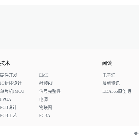
技术
阅读
硬件开发
EMC
电子汇
IC封装设计
射频RF
最新资讯
单片机IMCU
信号完整性
EDA365原创吧
FPGA
电源
PCB设计
物联网
PCB工艺
PCBA
关