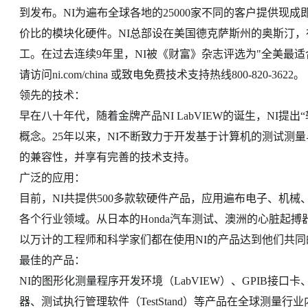
到发布。NI为遍布全球各地的25000家不同的客户提供现成即
价比的模块化硬件。NI总部设在美国德克萨斯州的奥斯汀，在
工。在过去连续9年里，NI被《财富》杂志评选为"全美最适
请访问ni.com/china 或致电免费技术支持热线800-820-3622。
领先的技术：
早在八十年代，随着金牌产品NI LabVIEW的诞生，NI提
概念。25年以来，NI不断致力于开发基于计算机的测试测
的兼容性，并享有完善的技术支持。
广泛的应用：
目前，NI共提供500多款软硬件产品，应用遍布电子、机
各个行业领域。从日本的Honda汽车测试、澳洲的心脏起搏
以万计的工程师和科学家们都在使用NI的产品达到他们共
最佳的产品：
NI的图形化测量程序开发环境（LabVIEW）、GPIB接口
器、测试执行管理软件（TestStand）等产品在全球测量行业内首