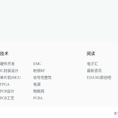
技术
阅读
硬件开发
EMC
电子汇
IC封装设计
射频RF
最新资讯
单片机IMCU
信号完整性
EDA365原创吧
FPGA
电源
PCB设计
物联网
PCB工艺
PCBA
关