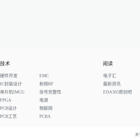
技术
阅读
硬件开发
EMC
电子汇
IC封装设计
射频RF
最新资讯
单片机IMCU
信号完整性
EDA365原创吧
FPGA
电源
PCB设计
物联网
PCB工艺
PCBA
关