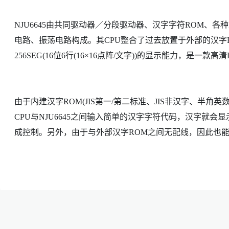
NJU6645由共同驱动器／分段驱动器、汉字字符ROM、各种R
电路、振荡电路构成。其CPU整合了过去放置于外部的汉字RO
256SEG(16位6行(16×16点阵/文字))的显示能力，是一款
由于内建汉字ROM(JIS第一/第二标准、JIS非汉字、半角
CPU与NJU6645之间输入简单的汉字字符代码，汉字就会
成控制。另外，由于与外部汉字ROM之间无配线，因此也