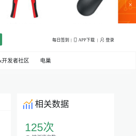
×
每日签到
APP下载
登录
|
|
inx开发者社区
电巢
相关数据
125次