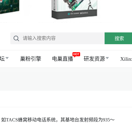
搜索
坛
巢粉引擎
电巢直播
研发资源
Xil
ACS蜂窝移动电话系统，其基地台发射频段为935～