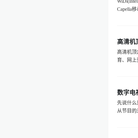
WiDi(
Capell
高清机
高清机顶
育、网上预
数字电
先说什么
从节目的