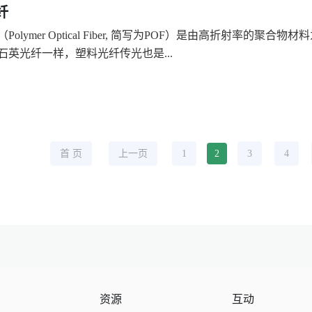
纤
Polymer Optical Fiber, 简写为POF）是由高折射率
石英光纤一样，塑料光纤传光也是...
首 页
上一页
1
2
3
4
资源
互动