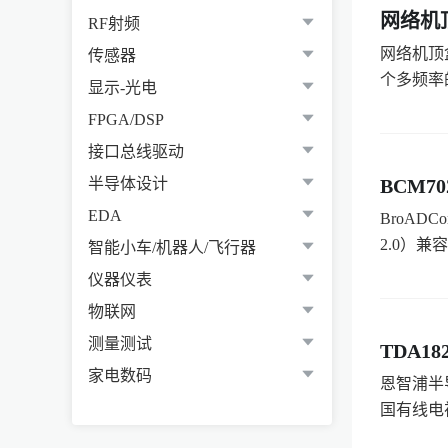
网络机
RF射频
网络机顶盒
传感器
个多频率
显示-光电
FPGA/DSP
接口总线驱动
半导体设计
BCM70
EDA
BroADC
2.0）兼容
智能小车/机器人/飞行器
仪器仪表
物联网
测量测试
TDA18
家电数码
恩智浦半导
国有线电