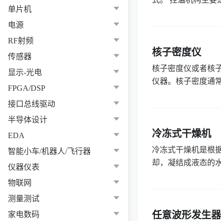
单片机
电源
RF射频
核子密度仪
传感器
核子密度仪或者核
显示-光电
仪器。核子密度通常安
FPGA/DSP
接口总线驱动
半导体设计
冷冻式干燥机
EDA
冷冻式干燥机是根
智能小车/机器人/飞行器
却，凝结成液态的水
仪器仪表
物联网
测量测试
任意波形发生器
家电数码