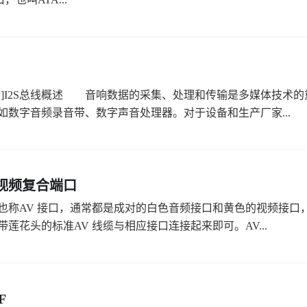
段]I2S总线概述 音响数据的采集、处理和传输是多媒体技术
如数字音频录音带、数字声音处理器。对于设备和生产厂家...
视频复合端口
也称AV 接口，通常都是成对的白色音频接口和黄色的视频接口，
带莲花头的标准AV 线缆与相应接口连接起来即可。AV...
F