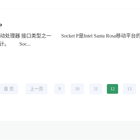
P
动处理器 接口类型之一 Socket P是Intel Santa Rosa移
计。 Soc...
首 页
上一页
9
10
11
12
13