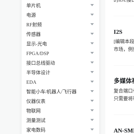
单片机
电源
RF射频
I2S
传感器
[编辑本
显示-光电
市场，例
FPGA/DSP
接口总线驱动
半导体设计
多媒体
EDA
复合端口
智能小车/机器人/飞行器
只需要将
仪器仪表
物联网
测量测试
AN-SM
家电数码