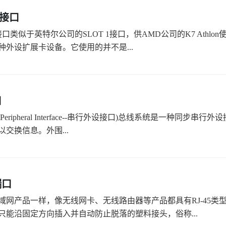
A接口
A接口类似于英特尔公司的SLOT 1接口，供AMD公司的K7 Athl
种外设扩展卡设备。它使用的并不是...
口
erial Peripheral Interface--串行外设接口)总线系统是
交换信息。外围...
端口
域网产品一样，像无线网卡、无线路由器等产品都具有RJ-45类
只能沿固定方向插入并自动防止脱落的塑料接头，俗称...