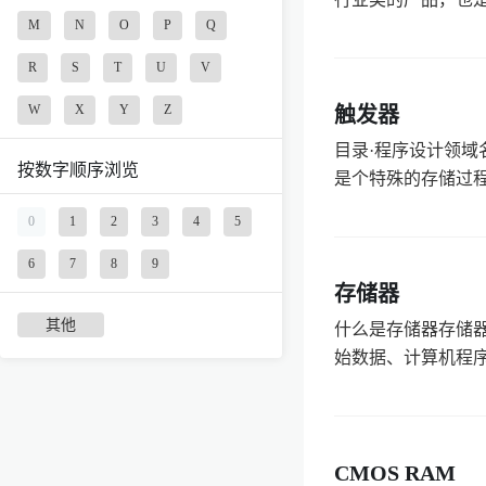
M
N
O
P
Q
R
S
T
U
V
W
X
Y
Z
触发器
目录·程序设计领域名
按数字顺序浏览
是个特殊的存储过程
0
1
2
3
4
5
6
7
8
9
存储器
其他
什么是存储器存储器
始数据、计算机程序
CMOS RAM