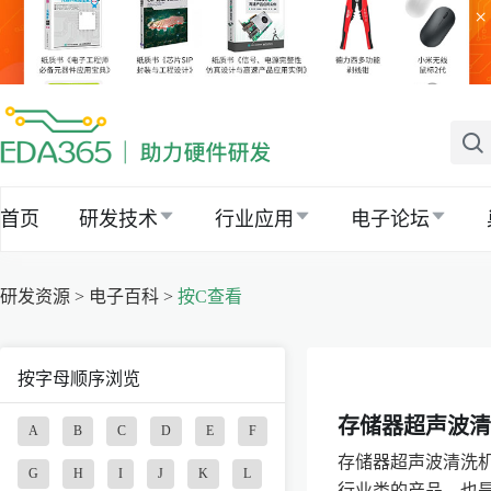
×
首页
研发技术
行业应用
电子论坛
研发资源 >
电子百科 >
按C查看
按字母顺序浏览
存储器超声波清
A
B
C
D
E
F
存储器超声波清洗机
G
H
I
J
K
L
行业类的产品，也是