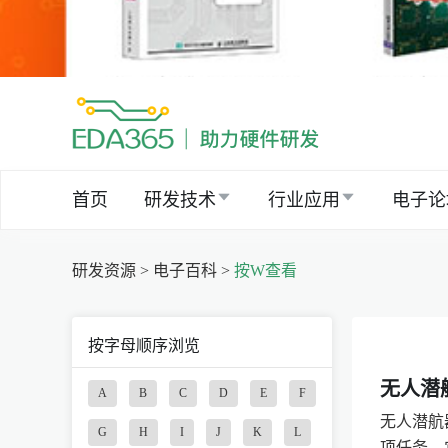
首页
研发技术
行业应用
电子论
研发资源 >
电子百科 >
按W查看
按字母顺序浏览
无人潜
A
B
C
D
E
F
无人潜航
G
H
I
J
K
L
项任务。