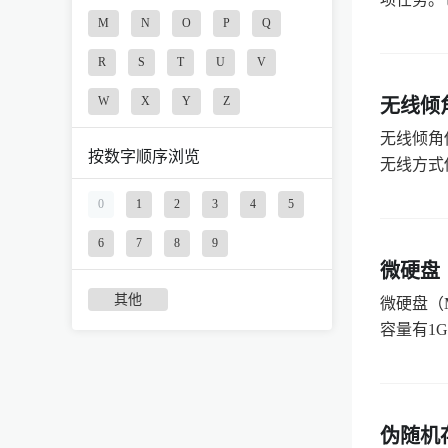
M
N
O
P
Q
R
S
T
U
V
W
X
Y
Z
无线倾
无线倾角
按数字顺序浏览
无线方式
0
1
2
3
4
5
6
7
8
9
微硬盘
其他
微硬盘（M
容量有1G
伪随机