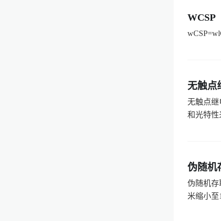
WCSP
wCSP=wlCS
无触点
无触点继
和光特性
伪随机
伪随机存取
米缩小至1