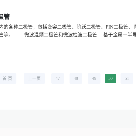
极管
内的各种二极管，包括变容二极管、阶跃二极管、PIN二极管、
管等。 微波混频二极管和微波检波二极管 基于金属－半导.
首 页
上一页
47
48
49
50
51