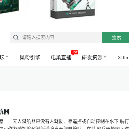
搜索
坛
巢粉引擎
电巢直播
研发资源
Xil
航器
器 无人潜航器是没有人驾驶、靠遥控或自动控制在水下 航行
它可作为诱饵将敌潜艇诱骗离开舰艇编队，在其 他兵器协同下进行