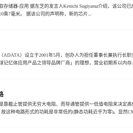
存储器-应用 据东芝的发言人Kenichi Sugiyama介绍，该
0乘7毫米。 据该公司的声明称，新的芯片...
（ADATA）设立于2001年5月，创办人为担任董事长兼执行
球记忆体应用产品之领导品牌厂商」的理想，营业初期系以内存..
路
是靠截止管提供无穷大电阻、而导通管提供一低值电阻来决定高
, 故这种电路形式的功耗是非常低的(静态功耗近乎为零)。显然CM.