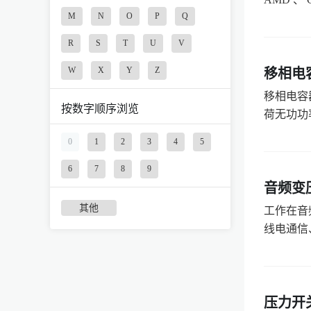
M
N
O
P
Q
R
S
T
U
V
W
X
Y
Z
移相电
移相电容
按数字顺序浏览
荷无功功
0
1
2
3
4
5
6
7
8
9
音频变
其他
工作在音
线电通信
压力开