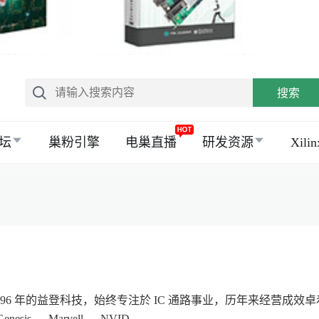
搜索
坛
巢粉引擎
电巢直播
研发资源
Xil
1996 年的益登科技，始终专注於 IC 通路事业，历年来经营
nesis 、 Marvell 、 NVID...