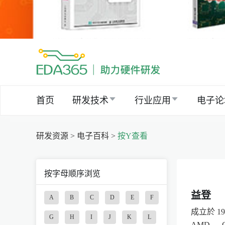
首页
研发技术
行业应用
电子论
研发资源 >
电子百科 >
按Y查看
按字母顺序浏览
益登
A
B
C
D
E
F
成立於 
G
H
I
J
K
L
AMD 、 Ge