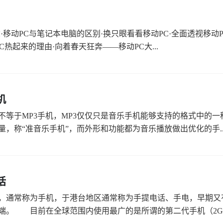
念·移动PC与笔记本电脑的区别·换只眼看看移动PC·全面透视移动P
PC热起来的理由·向着春天狂奔——移动PC大...
机
不等于MP3手机，MP3仅仅只是音乐手机能够支持的格式中的一
量，称“准音乐手机”，而外形和功能都为音乐播放做出优化的手..
话
，通常称为手机，于港台地区通常称为手提电话、手电，早期又
端。 目前在全球范围内使用最广的是所谓的第二代手机（2G），