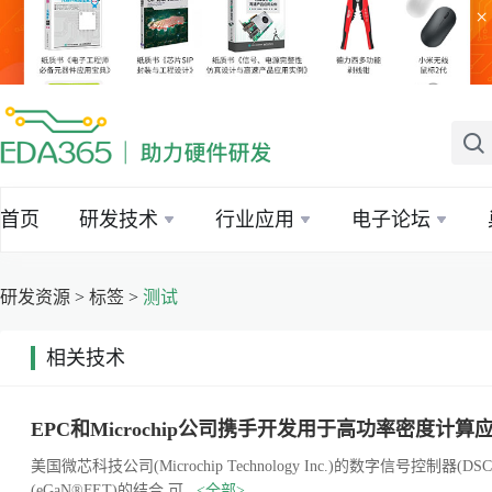
×
首页
研发技术
行业应用
电子论坛
研发资源
>
标签
>
测试
相关技术
|
美国微芯科技公司(Microchip Technology Inc.)的数字信号
(eGaN®FET)的结合.可...
<全部>