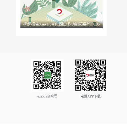
拆解报告:Geva 3A1C四口多功能拓展坞TC05
eda365公众号
电巢APP下载