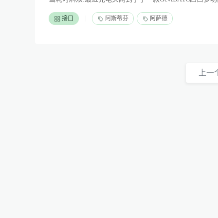
|
接口
阿斯蒂芬
阿萨德
上一