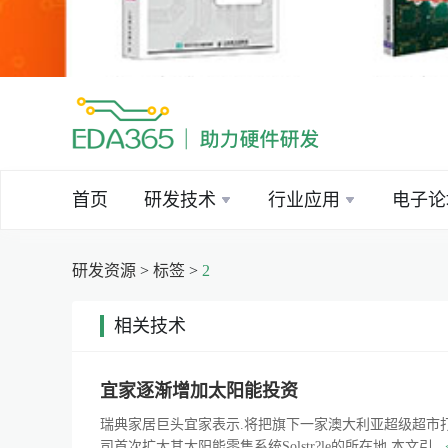
首页
研发技术
行业应用
电子论
研发资源
>
标签
>
2
相关技术
|
宜家逐渐增加太阳能投资
瑞典家居巨头宜家表示.将把旗下一家澳大利亚超级超市打
司首次扩大其太阳能零售系统Solstr?le的所在地.本文引...