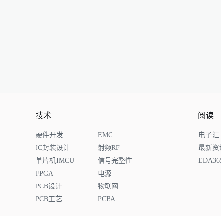
技术
阅读
硬件开发
EMC
电子汇
IC封装设计
射频RF
最新资
单片机IMCU
信号完整性
EDA3
FPGA
电源
PCB设计
物联网
PCB工艺
PCBA